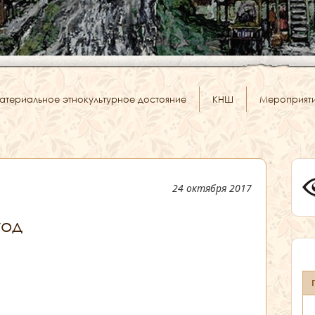
атериальное этнокультурное достояние
КНШ
Мероприят
24 октября 2017
год