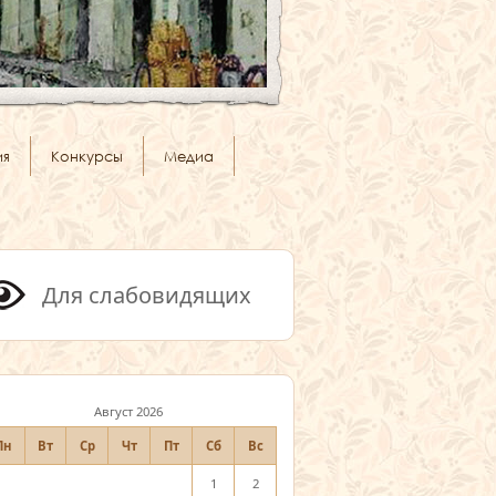
ия
Конкурсы
Медиа
Для слабовидящих
Август 2026
Пн
Вт
Ср
Чт
Пт
Сб
Вс
1
2