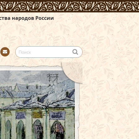
России
Con
tact