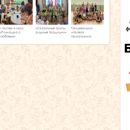
Мастер‑класс
«Сказочные тропы,
Танцевально-
«Ромашка с
родные традиции»
игровая
любовью»:
программа
творчество и
«Единство танца»
краеведение в
одном занятии!