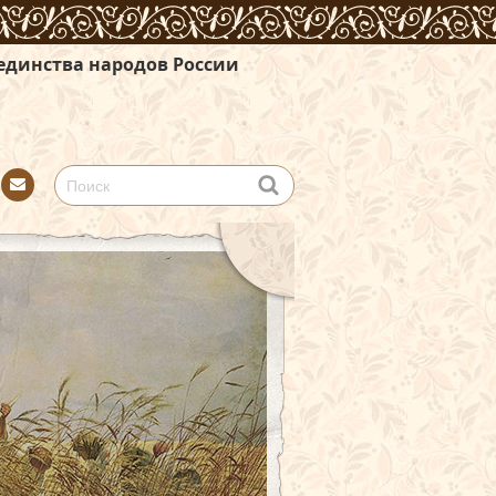
дов России
Con
tact