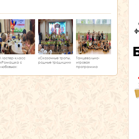
Мастер‑класс
«Сказочные тропы,
Танцевально-
«Ромашка с
родные традиции»
игровая
любовью»:
программа
творчество и
«Единство танца»
краеведение в
одном занятии!