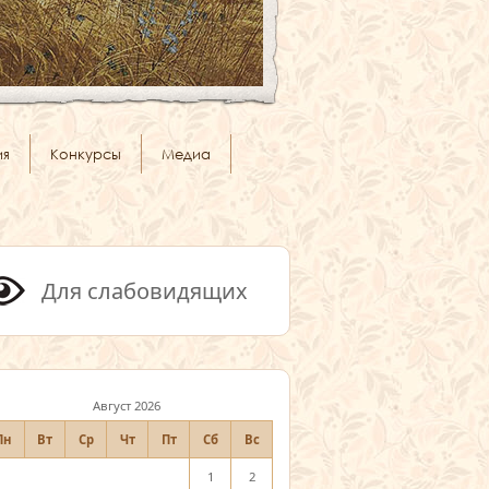
ия
Конкурсы
Медиа
Для слабовидящих
Август 2026
Пн
Вт
Ср
Чт
Пт
Сб
Вс
1
2