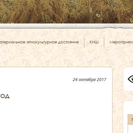
атериальное этнокультурное достояние
КНШ
Мероприят
24 октября 2017
год