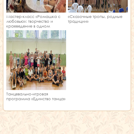
Мастер‑класс «Ромашка с
«Сказочные тропы, родные
любовью»: творчество и
традиции»
краеведение в одном
занятии!
Танцевально-игровая
программа «Единство танца»