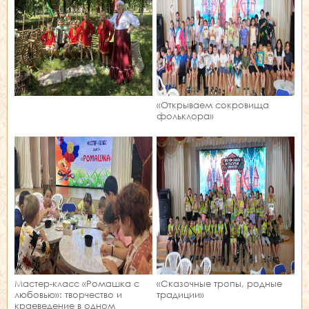
«Открываем сокровища
фольклора»
Мастер‑класс «Ромашка с
«Сказочные тропы, родные
любовью»: творчество и
традиции»
краеведение в одном