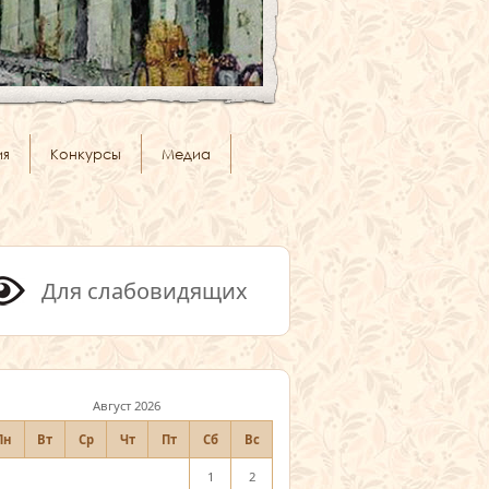
ия
Конкурсы
Медиа
Для слабовидящих
Август 2026
Пн
Вт
Ср
Чт
Пт
Сб
Вс
1
2