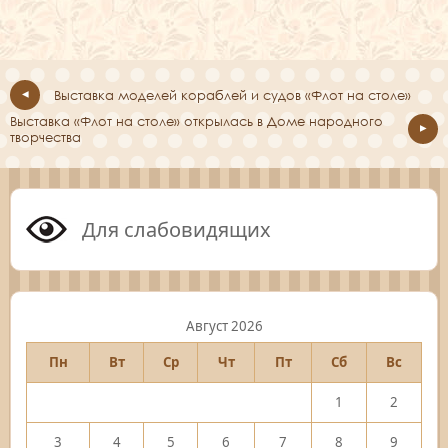
Выставка моделей кораблей и судов «Флот на столе»
Выставка «Флот на столе» открылась в Доме народного
творчества
Для слабовидящих
Август 2026
Пн
Вт
Ср
Чт
Пт
Сб
Вс
1
2
3
4
5
6
7
8
9