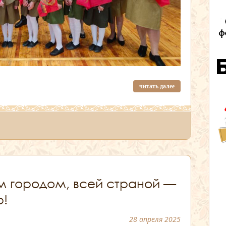
читать далее
м городом, всей страной —
р!
28 апреля 2025