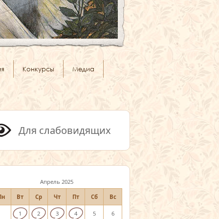
ия
Конкурсы
Медиа
Для слабовидящих
Апрель 2025
Пн
Вт
Ср
Чт
Пт
Сб
Вс
1
2
3
4
5
6