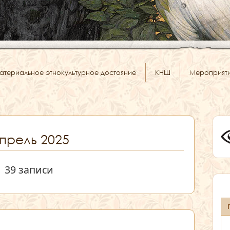
атериальное этнокультурное достояние
КНШ
Мероприят
прель 2025
39 записи