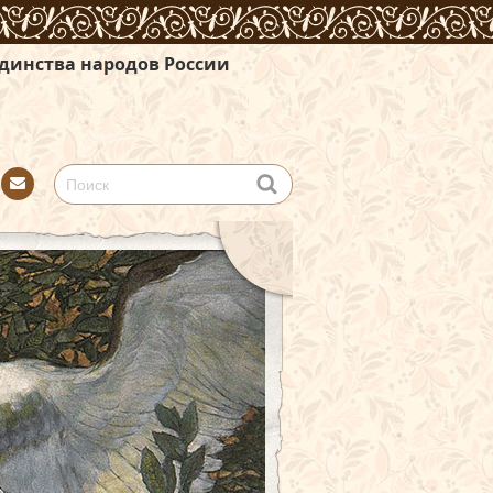
России
Con
tact