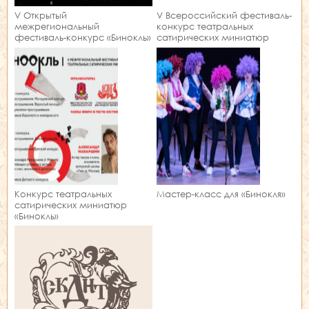
V Открытый
V Всероссийский фестиваль-
межрегиональный
конкурс театральных
фестиваль-конкурс «Бинокль»
сатирических миниатюр
в Пятигорске: искусство,
«БИНОКЛЬ»
объединяющее поколения
Конкурс театральных
Мастер-класс для «Бинокля»
сатирических миниатюр
«Бинокль»