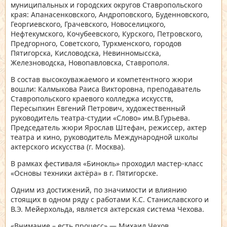
муниципальных и городских округов Ставропольского
края: Апанасенковского, Андроповского, Буденновского,
Георгиевского, Грачевского, Новоселицкого,
Нефтекумского, Кочубеевского, Курского, Петровского,
Предгорного, Советского, Туркменского, городов
Пятигорска, Кисловодска, Невинномысска,
Железноводска, Новопавловска, Ставрополя.
В состав высокоуважаемого и компетентного жюри
вошли: Калмыкова Раиса Викторовна, преподаватель
Ставропольского краевого колледжа искусств,
Пересыпкин Евгений Петрович, художественный
руководитель театра-студии «Слово» им.В.Гурьева.
Председатель жюри Ярослав Штефан, режиссер, актер
театра и кино, руководитель Международной школы
актерского искусства (г. Москва).
В рамках фестиваля «Бинокль» проходил мастер-класс
«Основы техники актёра» в г. Пятигорске.
Одним из достижений, по значимости и влиянию
стоящих в одном ряду с работами К.С. Станиславского и
В.Э. Мейерхольда, является актерская система Чехова.
«Внимание – есть процесс» — Михаил Чехов.