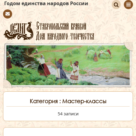
тва народов России
По
Con
иск
tact
Категория : Мастер-классы
54 записи