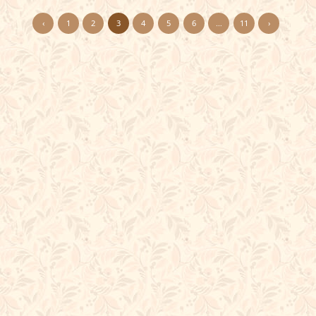
‹
1
2
3
4
5
6
…
11
›