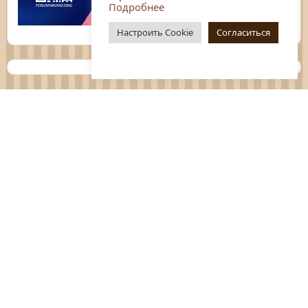
Подробнее
Настроить Cookie
Согласиться
Планы
Отчёты
Социологические исследования
Нормативные документы
Положения о мероприятиях
Оцените нашу работу
Перечень услуг
Платные услуги
ГО и ЧС
Антитеррор
Противодействие коррупции
Независимая оценка качества услуг