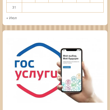
31
« Июл