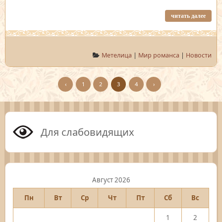
читать далее
Метелица
|
Мир романса
|
Новости
‹
1
2
3
4
›
Для слабовидящих
Август 2026
Пн
Вт
Ср
Чт
Пт
Сб
Вс
1
2