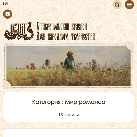
2026 год об
По
Con
иск
tact
Категория : Мир романса
18 записи