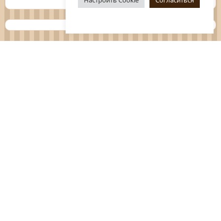
Планы
Отчёты
Социологические исследования
Нормативные документы
Положения о мероприятиях
Оцените нашу работу
Перечень услуг
Платные услуги
ГО и ЧС
Антитеррор
Противодействие коррупции
Независимая оценка качества услуг
Политика конфиденциальности
Обращения граждан