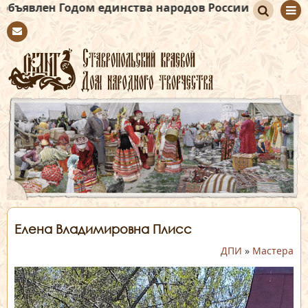
 Годом единства народов России
По
Con
иск
tact
Елена Владимировна Плисс
ДПИ
»
Мастера