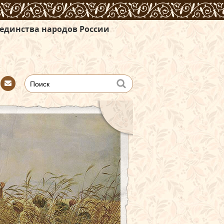
дов России
Con
tact