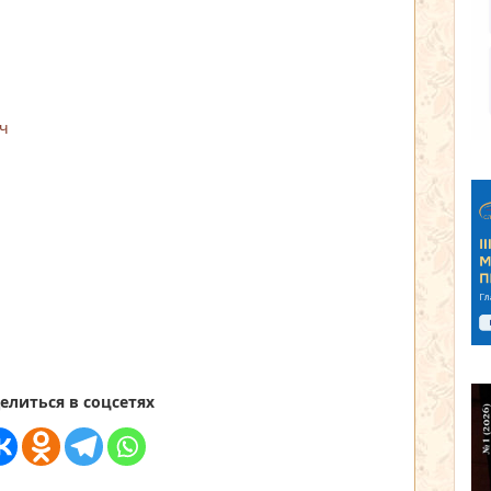
ч
а
елиться в соцсетях