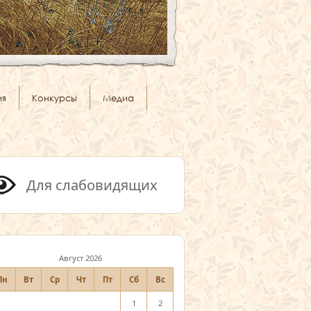
ия
Конкурсы
Медиа
Для слабовидящих
Август 2026
Пн
Вт
Ср
Чт
Пт
Сб
Вс
1
2