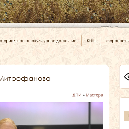
атериальное этнокультурное достояние
КНШ
Мероприят
 Митрофанова
ДПИ
»
Мастера