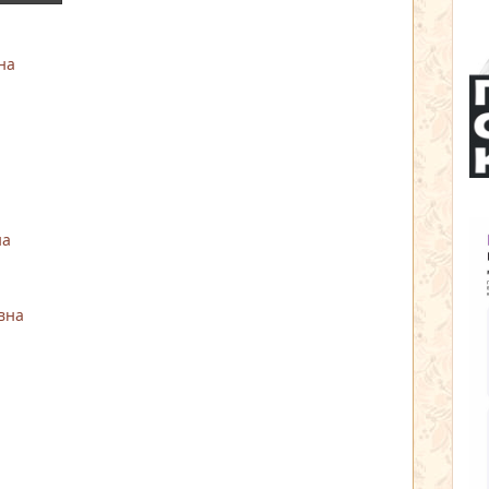
на
на
вна