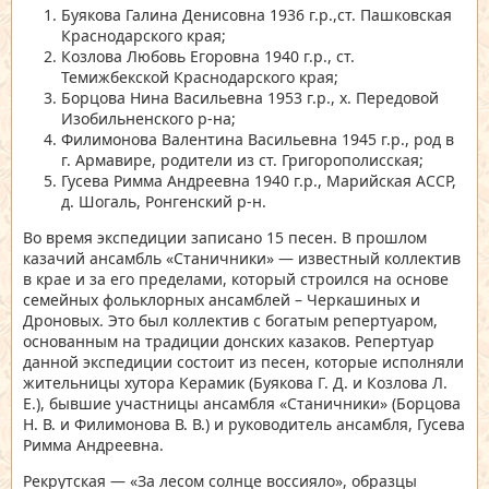
Буякова Галина Денисовна 1936 г.р.,ст. Пашковская
Краснодарского края;
Козлова Любовь Егоровна 1940 г.р., ст.
Темижбекской Краснодарского края;
Борцова Нина Васильевна 1953 г.р., х. Передовой
Изобильненского р-на;
Филимонова Валентина Васильевна 1945 г.р., род в
г. Армавире, родители из ст. Григорополисская;
Гусева Римма Андреевна 1940 г.р., Марийская АССР,
д. Шогаль, Ронгенский р-н.
Во время экспедиции записано 15 песен. В прошлом
казачий ансамбль «Станичники» — известный коллектив
в крае и за его пределами, который строился на основе
семейных фольклорных ансамблей – Черкашиных и
Дроновых. Это был коллектив с богатым репертуаром,
основанным на традиции донских казаков. Репертуар
данной экспедиции состоит из песен, которые исполняли
жительницы хутора Керамик (Буякова Г. Д. и Козлова Л.
Е.), бывшие участницы ансамбля «Станичники» (Борцова
Н. В. и Филимонова В. В.) и руководитель ансамбля, Гусева
Римма Андреевна.
Рекрутская — «За лесом солнце воссияло», образцы