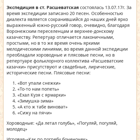
Экспедиция в ст. Расшеватская
состоялась 13.07.17г. За
время экспедиции записано 20 песен. Особенностью
диалекта является сохранившийся до наших дней ярко
выраженный южно-русский говор, очевидно, благодаря
Воронежским переселенцам и верхнее-донскому
казачеству. Репертуар отличается лаконичными,
простыми, но в то же время очень яркими
мелодическими линиями, во время данной экспедиции
преобладали хороводные и плясовые песни, но в
репертуаре фольклорного коллектива «Расшеватские
казачки» присутствуют и свадебные, лирические,
исторические песни. Плясовые песни:
«Вот упали снежки»
«То-то нам попеть»
«Ехал Кузя с ярмарки»
«Зимушка-зима»
«А кто ж табе виноват»
«Сижу на пячи»
Хороводные: «Да летал голубь», «Погуляй, погуляй,
молодец»
Игровая-«Как по погребу боченочек».