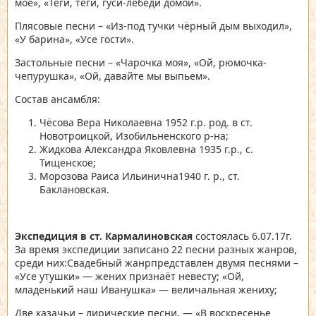
моё», «Теги, теги, гуси-лебеди домой».
Плясовые песни – «Из-под тучки чёрный дым выходил»,
«У барина», «Усе гости».
Застольные песни – «Чарочка моя», «Ой, рюмочка-
чепурушка», «Ой, давайте мы выпьем».
Состав ансамбля:
Чёсова Вера Николаевна 1952 г.р. род. в ст.
Новотроицкой, Изобильненского р-на;
Жидкова Александра Яковлевна 1935 г.р., с.
Тищенское;
Морозова Раиса Ильинична1940 г. р., ст.
Баклановская.
Экспедиция в ст. Кармалиновская
состоялась 6.07.17г.
За время экспедиции записано 22 песни разных жанров,
среди них:Свадебный жанрпредставлен двумя песнями –
«Усе утушки» — жених признаёт невесту; «Ой,
младенький наш Иванушка» — величальная жениху;
Две казачьи – лирические песни, — «В воскресенье