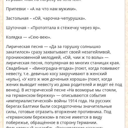
Припевки – «А на что нам мужики».
Застольная – «Ой, чарочка-чепурушка».
Шуточная – «Протоптала я стёжечку через яр».
Колядка — «Сею-вею».
Лирическая песня — «Да за горушку солнышко
закатилося» сразу захватывает своей незатейливой,
проникновенной мелодией, «Ой, чии ж то волы» —
лирическая песня, популярная во многих станицах края.
Свадебные – «Виноградка-ягодка» (поют, когда повивают
невесту, т.е. девичью косу закручивают в женский
«куль»), «У кого ж моя доченькя хороша» (поют, когда
жених выводит невесту из дома родителей и ведёт её под
венец). В исторической песне «На возморье мы стояли,
на германском бережку» — описываются события
«империалистической» войны 1914 года. На русских
берегах Балтики были сосредоточены значительные
силы, готовые отразить вторжение противника. Под
«германским бережком» в песне имеется в виду
побережье, обращённое в сторону Германии.
Фольклорный ансамбль «Расшеватские казачки» —