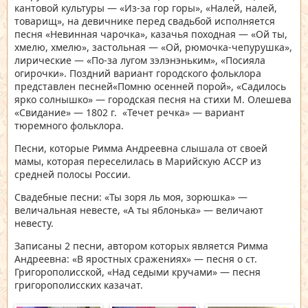
кантовой культуры — «Из-за гор горы», «Налей, налей,
товарищ», на девичнике перед свадьбой исполняется
песня «Невинная чарочка», казачья походная — «Ой ты,
хмелю, хмелю», застольная — «Ой, рюмочка-чепурушка»,
лирические — «По-за лугом зэлэнэньким», «Посияла
огирочки». Поздний вариант городского фольклора
представлен песней«Помню осенней порой», «Садилось
ярко солнышко» — городская песня на стихи М. Олешева
«Свидание» — 1802 г. «Течет речка» — вариант
тюремного фольклора.
Песни, которые Римма Андреевна слышала от своей
мамы, которая переселилась в Марийскую АССР из
средней полосы России.
Свадебные песни: «Ты зоря ль моя, зорюшка» —
величальная невесте, «А ты яблонька» — величают
невесту.
Записаны 2 песни, автором которых является Римма
Андреевна: «В яростных сражениях» — песня о ст.
Григорополисской, «Над седыми кручами» — песня
григорополисских казачат.