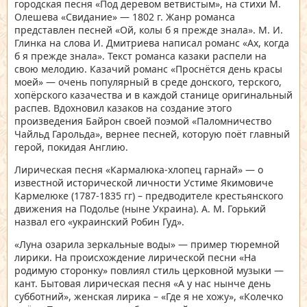
городская песня «Под деревом ветвистым», на стихи М.
Олешева «Свидание» — 1802 г. Жанр романса
представлен песней «Ой, колы б я прежде знала». М. И.
Глинка на слова И. Дмитриева написал романс «Ах, когда
б я прежде знала». Текст романса казаки распели на
свою мелодию. Казачий романс «Проснётся день красы
моей» — очень популярный в среде донского, терского,
хопёрского казачества и в каждой станице оригинальный
распев. Вдохновил казаков на создание этого
произведения Байрон своей поэмой «Паломничество
Чайльд Гарольда», вернее песней, которую поёт главный
герой, покидая Англию.
Лирическая песня «Кармалюка-хлопец гарнай» — о
известной исторической личности Устиме Якимовиче
Кармелюке (1787-1835 гг) – предводителе крестьянского
движения на Подолье (ныне Украина). А. М. Горький
назвал его «украинский Робин Гуд».
«Луна озарила зеркальные воды» — пример тюремной
лирики. На происхождение лирической песни «На
родимую сторонку» повлиял стиль церковной музыки —
кант. Бытовая лирическая песня «А у нас нынче день
субботний», женская лирика – «Где я не хожу», «Колечко