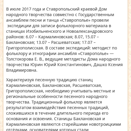
В июле 2017 года и Ставропольский краевой Дом
народного творчества совместно с Государственным
ансамблем песни и танца «Ставрополье» провели
экспедиции для записи фольклорного материала в
станицах Изобильненского и Новоалександровского
районов: 6.07 – Кармалиновская; 8.07, 15.07 –
Баклановская; 13.07 – Расшеватская; 17.07 –
Григорополисская. В составе экспедиций: методист по
фольклору и этнографии ансамбля «Ставрополье» —
Толстокорова Е. В., ведущие метлдисты Дома народного
творчества Юрин Юрий Константинович, Дашко Ксения
Владимировна.
Характеризуя песенную традицию станиц
Кармалиновская, Баклановская, Расшеватская,
Григорополисская, необходимо учитывать местные и
региональные особенности песенного народного
творчества. Традиционный фольклор является
результатом взаимодействия песенных традиций,
сложившихся в течение длительного периода его
основания и освоения. Станицы Баклановская и
Кармалиновская являются старейшими новотроицкими
отсёлками, основателями которых стали