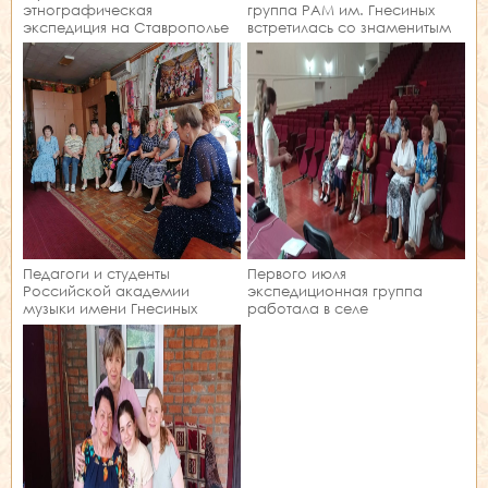
этнографическая
группа РАМ им. Гнесиных
экспедиция на Ставрополье
встретилась со знаменитым
ансамблем села
Елизаветинское
Педагоги и студенты
Первого июля
Российской академии
экспедиционная группа
музыки имени Гнесиных
работала в селе
продолжают
Сотниковское
экспедиционную работу в
Благодарненского района
нашем крае