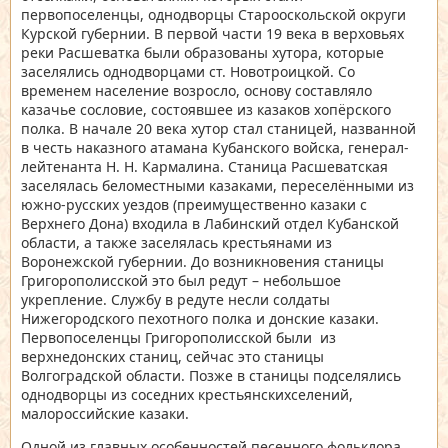
первопоселенцы, однодворцы Старооскольской округи
Курской губернии. В первой части 19 века в верховьях
реки Расшеватка были образованы хутора, которые
заселялись однодворцами ст. Новотроицкой. Со
временем население возросло, основу составляло
казачье сословие, состоявшее из казаков хопёрского
полка. В начале 20 века хутор стал станицей, названной
в честь наказного атамана Кубанского войска, генерал-
лейтенанта Н. Н. Кармалина. Станица Расшеватская
заселялась беломестными казаками, переселёнными из
южно-русских уездов (преимущественно казаки с
Верхнего Дона) входила в Лабинский отдел Кубанской
области, а также заселялась крестьянами из
Воронежской губернии. До возникновения станицы
Григорополисской это был редут – небольшое
укрепление. Службу в редуте несли солдаты
Нижегородского пехотного полка и донские казаки.
Первопоселенцы Григорополисской были из
верхнедонских станиц, сейчас это станицы
Волгоградской области. Позже в станицы подселялись
однодворцы из соседних крестьянскихселений,
малороссийские казаки.
Одной из главных особенностей песенного фольклора