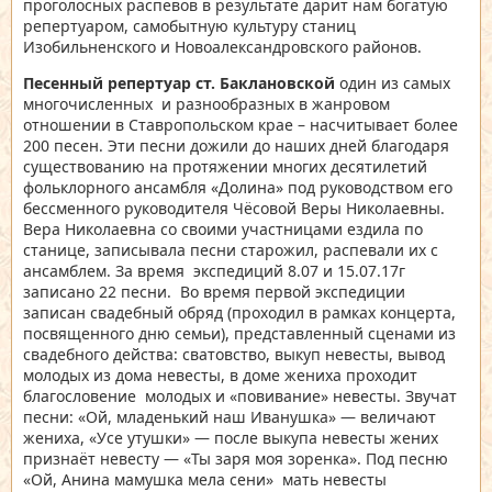
проголосных распевов в результате дарит нам богатую
репертуаром, самобытную культуру станиц
Изобильненского и Новоалександровского районов.
Песенный репертуар ст. Баклановской
один из самых
многочисленных и разнообразных в жанровом
отношении в Ставропольском крае – насчитывает более
200 песен. Эти песни дожили до наших дней благодаря
существованию на протяжении многих десятилетий
фольклорного ансамбля «Долина» под руководством его
бессменного руководителя Чёсовой Веры Николаевны.
Вера Николаевна со своими участницами ездила по
станице, записывала песни старожил, распевали их с
ансамблем. За время экспедиций 8.07 и 15.07.17г
записано 22 песни. Во время первой экспедиции
записан свадебный обряд (проходил в рамках концерта,
посвященного дню семьи), представленный сценами из
свадебного действа: сватовство, выкуп невесты, вывод
молодых из дома невесты, в доме жениха проходит
благословение молодых и «повивание» невесты. Звучат
песни: «Ой, младенький наш Иванушка» — величают
жениха, «Усе утушки» — после выкупа невесты жених
признаёт невесту — «Ты заря моя зоренка». Под песню
«Ой, Анина мамушка мела сени» мать невесты