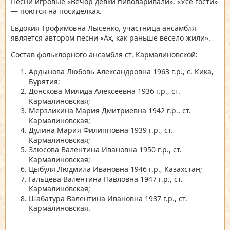
Песни игровые «Вечор девки пивоваривали», «Усе гости»
— поются на посиделках.
Евдокия Трофимовна Лысенко, участница ансамбля
является автором песни «Ах, как раньше весело жили».
Состав фольклорного ансамбля ст. Кармалиновской:
Ардынова Любовь Александровна 1963 г.р., с. Кика,
Бурятия;
Донскова Милида Алексеевна 1936 г.р., ст.
Кармалиновская;
Мерзликина Мария Дмитриевна 1942 г.р., ст.
Кармалиновская;
Дулина Мария Филипповна 1939 г.р., ст.
Кармалиновская;
Злюсова Валентина Ивановна 1950 г.р., ст.
Кармалиновская;
Цыбуля Людмила Ивановна 1946 г.р., Казахстан;
Гальцева Валентина Павловна 1947 г.р., ст.
Кармалиновская;
Шабатура Валентина Ивановна 1937 г.р., ст.
Кармалиновская.