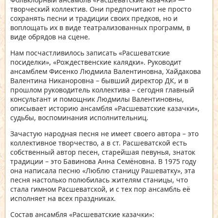
творческий коллектив. Они предпочитают не просто
сохранять песни и традиции своих предков, но и
воплощать их в виде театрализованных программ, в
виде обрядов на сцене.
Нам посчастливилось записать «Расшеватские
посиделки», «Рождественские калядки». Руководит
ансамблем Фисенко Людмила Валентиновна, Хайдакова
Валентина Никаноровна – бывший директор ДК, и в
прошлом руководитель коллектива – сегодня главный
консультант и помощник Людмилы Валентиновны,
описывает историю ансамбля «Расшеватские казачки»,
судьбы, воспоминания исполнительниц.
Зачастую народная песня не имеет своего автора – это
коллективное творчество, а в ст. Расшеватской есть
собственный автор песен, старейшая певунья, знаток
традиции – это Бавинова Анна Семёновна. В 1975 году
она написала песню «Люблю станицу Рашеватку», эта
песня настолько полюбилась жителям станицы, что
стала гимном Расшеватской, и с тех пор ансамбль её
исполняет на всех праздниках.
Состав ансамбля «Расшеватские казачки»: