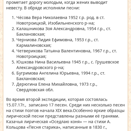
прометает дорогу молодым, когда жених выводит
невесту. В обряде исполняли песни:
Чёсова Вера Николаевна 1952 г.р. род. в ст.
Новотроицкой, Изобильненского р-на;
Калашникова Зоя Александровна, 1954 г.р., ст.
Баклановская;
Черниова Лидия Ефимовна, 1953 г.р., ст.
Кармалиновская;
Четверикова Татьяна Валентиновна, 1967 г.р., ст.
Новотроицкая;
Юшкова Нина Васильевна 1945 г.р., с. Грушевское
Александровского р-на;
Бугримова Ангелина Юрьевна, 1994 г.р., ст.
Баклановская;
Дерюгина Елена Михайловна, 1973 г.р.,
Свердловская обл.
Во время второй экспедиции, которая состоялась
15.07.17г., записано 17 песен. Среди них несколько песен
на стихи поэтов начала XIX века.Особенно яркие образцы
лирической песни представлены разными её гранями.
Казачья лирическая «Оседлаю коня» — на стихи А.
Кольцова «Песня старика», написанные в 1830 г.,