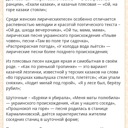
ранцем», «Ехали казаки», и казачья плясовая — «Ой, на
горе казаки стояли»;
Среди женских лирическихпесен особенно отличается
распевностью мелодии и красотой поэтического текста –
«Ой да, шкода вечерочика», «Ой ты, мама, мама»,
лирическая песня украинского происхождения «Плыве
човен», песни «Там во поле три садочка»,
«Распрекрасная погода», «У колодца вода льётся» —
лирические песни более позднего происхождения;
Из плясовых песен каждая яркая и самобытная в своём
роде. – «Как по узенькой тропинке» — это вариант
казачей лезгинки, известной у терских казаков на слова
«Во горушках кавылушка стелется, плетётся»; «Как упали
сняжки», «Ходит милай под горой», «Я у лесе был, берёзу
рубил»;
Шуточные – «Буряки я убирала», «Меня маты полюбила»
— украинского происхождения, «Как у нашего соседа»,
«Прошнокоп на горе» — песня родилась в станице
Кармалиновской, даётся характеристика жителям
соседних станиц в шуточной форме;