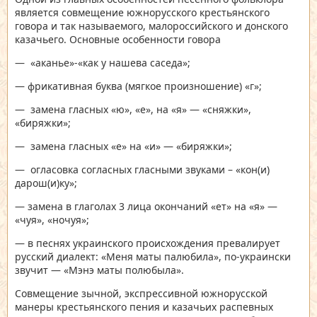
является совмещение южнорусского крестьянского
говора и так называемого, малороссийского и донского
казачьего. Основные особенности говора
— «аканье»-«как у нашева саседа»;
— фрикативная буква (мягкое произношение) «г»;
— замена гласных «ю», «е», на «я» — «сняжки»,
«биряжки»;
— замена гласных «е» на «и» — «биряжки»;
— огласовка согласных гласными звуками – «кон(и)
дарош(и)ку»;
— замена в глаголах 3 лица окончаний «ет» на «я» —
«чуя», «ночуя»;
— в песнях украинского происхождения превалирует
русский диалект: «Меня маты палюбила», по-украински
звучит — «Мэнэ маты полюбыла».
Совмещение зычной, экспрессивной южнорусской
манеры крестьянского пения и казачьих распевных