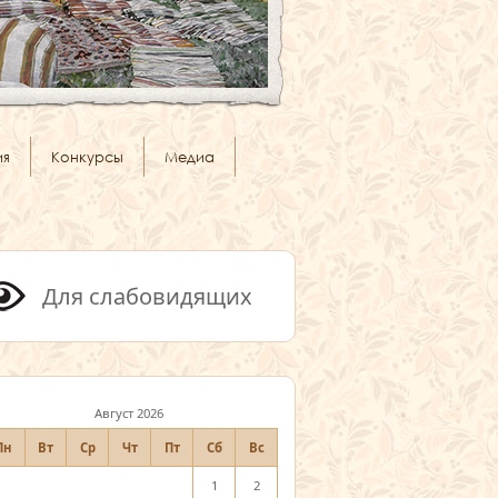
ия
Конкурсы
Медиа
Для слабовидящих
Август 2026
Пн
Вт
Ср
Чт
Пт
Сб
Вс
1
2