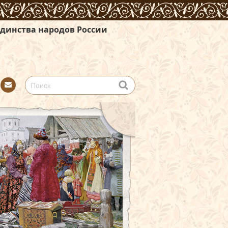
ов России
Con
tact