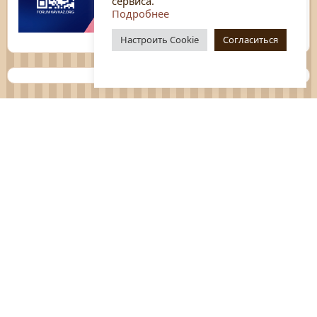
сервиса.
Подробнее
Настроить Cookie
Согласиться
Планы
Отчёты
Социологические исследования
Нормативные документы
Положения о мероприятиях
Оцените нашу работу
Перечень услуг
Платные услуги
ГО и ЧС
Антитеррор
Противодействие коррупции