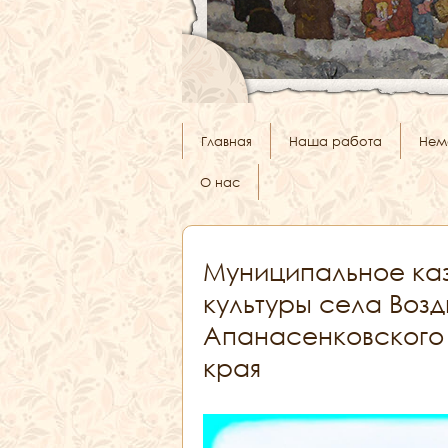
Главная
Наша работа
Нем
О нас
Муниципальное ка
культуры села Воз
Апанасенковского
края