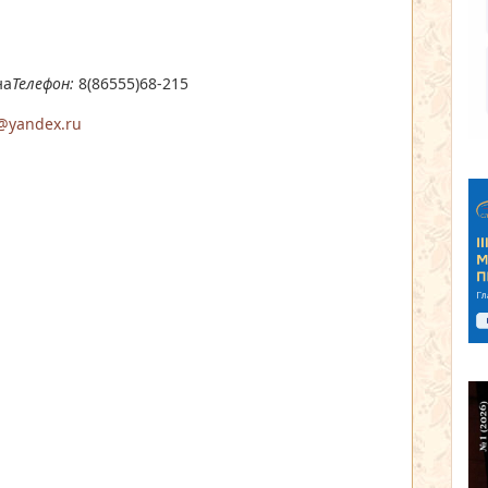
на
Телефон:
8(86555)68-215
s@yandex.ru