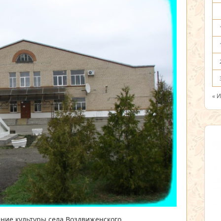
« 
ние культуры села Воздвиженского