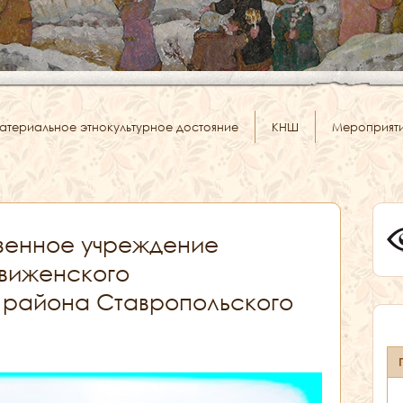
атериальное этнокультурное достояние
КНШ
Мероприят
зенное учреждение
движенского
 района Ставропольского