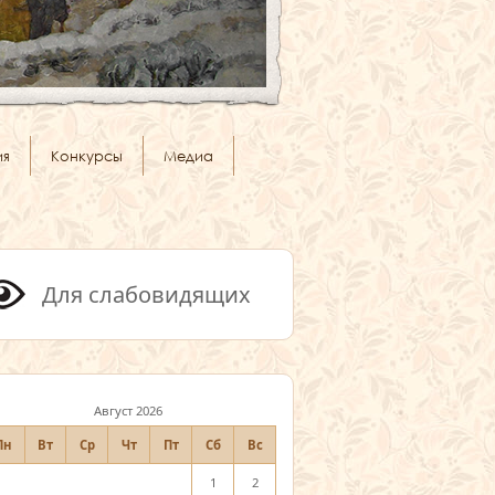
ия
Конкурсы
Медиа
Для слабовидящих
Август 2026
Пн
Вт
Ср
Чт
Пт
Сб
Вс
1
2