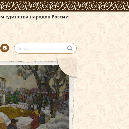
родов России
Con
tact