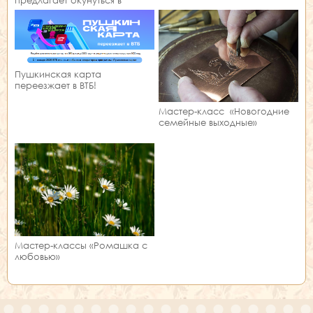
атмосферу царской эпохи и
встретить Новый год вместе с
Петром Великим!
Пушкинская карта
переезжает в ВТБ!
Мастер-класс «Новогодние
семейные выходные»
Мастер-классы «Ромашка с
любовью»