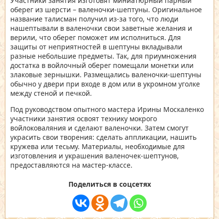
Участники занятия изготовят миниатюрный парный
оберег из шерсти – валеночки-шептуны. Оригинальное
название талисман получил из-за того, что люди
нашептывали в валеночки свои заветные желания и
верили, что оберег поможет им исполниться. Для
защиты от неприятностей в шептуны вкладывали
разные небольшие предметы. Так, для приумножения
достатка в войлочный оберег помещали монетки или
злаковые зернышки. Размещались валеночки-шептуны
обычно у двери при входе в дом или в укромном уголке
между стеной и печкой.
Под руководством опытного мастера Ирины Москаленко
участники занятия освоят технику мокрого
войлоковаляния и сделают валеночки. Затем смогут
украсить свои творения: сделать аппликации, нашить
кружева или тесьму. Материалы, необходимые для
изготовления и украшения валеночек-шептунов,
предоставляются на мастер-классе.
Поделиться в соцсетях