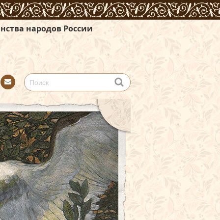
России
Con
tact