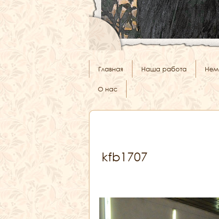
Главная
Наша работа
Нем
О нас
kfb1707