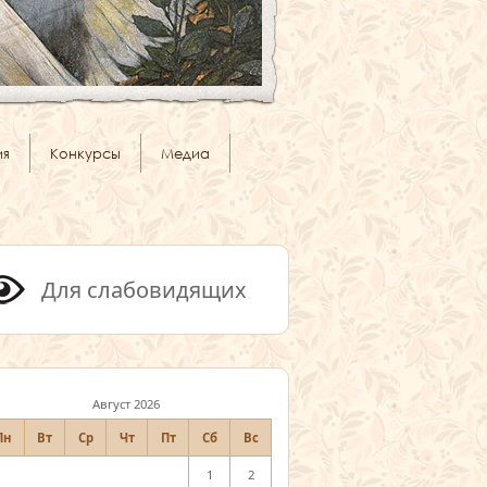
ия
Конкурсы
Медиа
Для слабовидящих
Август 2026
Пн
Вт
Ср
Чт
Пт
Сб
Вс
1
2