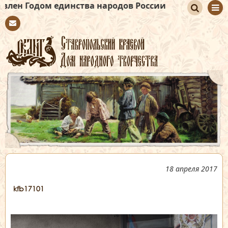
ом единства народов России
По
Con
иск
tact
18 апреля 2017
kfb17101