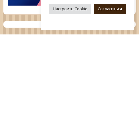
Настроить Cookie
Согласиться
Планы
Отчёты
Социологические исследования
Нормативные документы
Положения о мероприятиях
Оцените нашу работу
Перечень услуг
Платные услуги
ГО и ЧС
Антитеррор
Противодействие коррупции
Независимая оценка качества услуг
Политика конфиденциальности