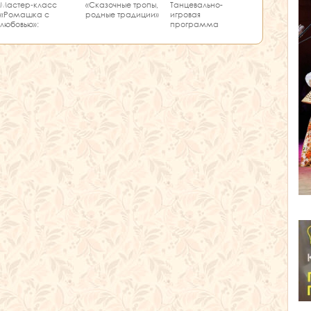
Мастер‑класс
«Сказочные тропы,
Танцевально-
«Ромашка с
родные традиции»
игровая
любовью»:
программа
творчество и
«Единство танца»
краеведение в
одном занятии!