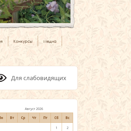
ия
Конкурсы
Медиа
Для слабовидящих
Август 2026
Пн
Вт
Ср
Чт
Пт
Сб
Вс
1
2