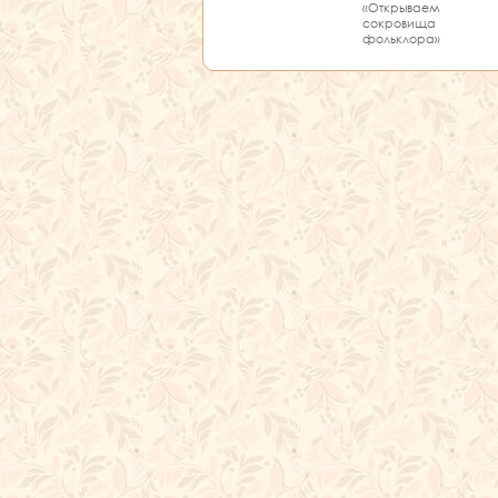
«Открываем
сокровища
фольклора»