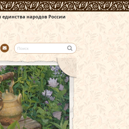
одов России
Con
tact