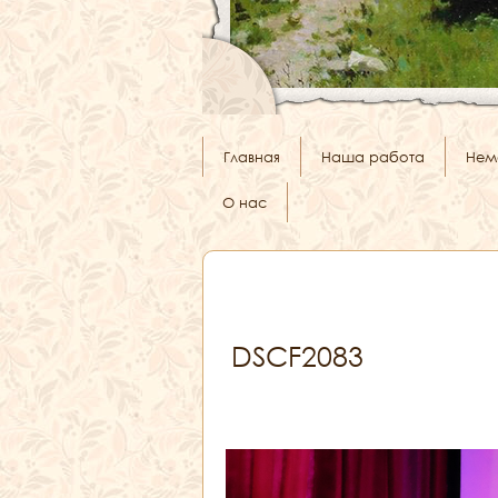
Главная
Наша работа
Нем
О нас
DSCF2083