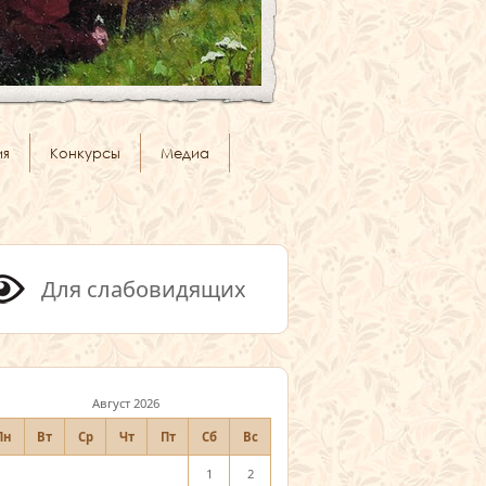
ия
Конкурсы
Медиа
Для слабовидящих
Август 2026
Пн
Вт
Ср
Чт
Пт
Сб
Вс
1
2