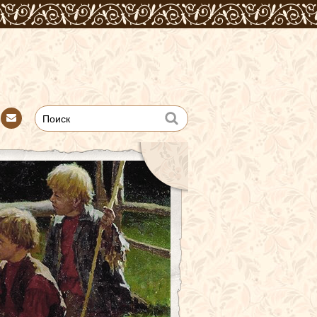
Con
tact