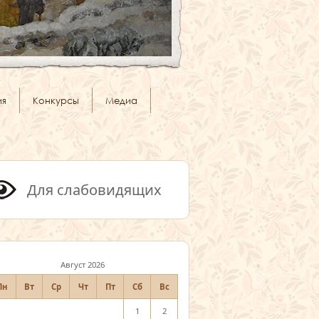
ия
Конкурсы
Медиа
Для слабовидящих
Август 2026
Пн
Вт
Ср
Чт
Пт
Сб
Вс
1
2