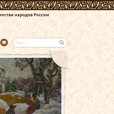
России
Con
tact