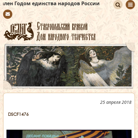
ом единства народов России
По
Con
иск
tact
25 апреля 2018
DSCF1476