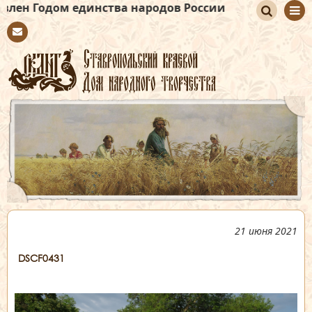
ом единства народов России
По
Con
иск
tact
21 июня 2021
DSCF0431