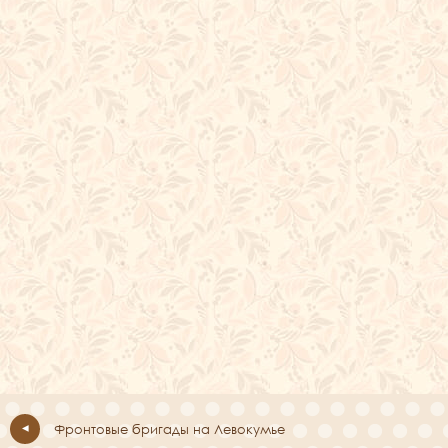
Фронтовые бригады на Левокумье