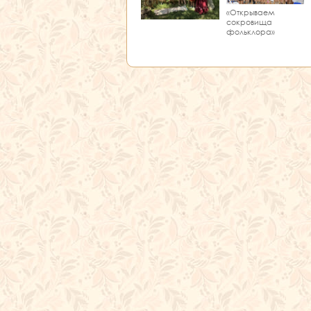
«Открываем
сокровища
фольклора»