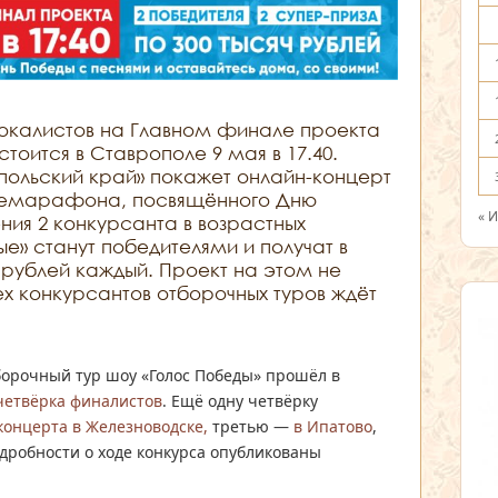
 вокалистов на Главном финале проекта
тоится в Ставрополе 9 мая в 17.40.
опольский край» покажет онлайн-концерт
лемарафона, посвящённого Дню
« 
ния 2 конкурсанта в возрастных
ые» станут победителями и получат в
ч рублей каждый. Проект на этом не
х конкурсантов отборочных туров ждёт
борочный тур шоу «Голос Победы» прошёл в
четвёрка финалистов
. Ещё одну четвёрку
концерта в Железноводске,
третью —
в Ипатово
,
одробности о ходе конкурса опубликованы