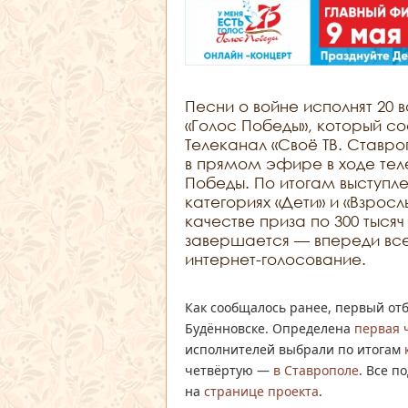
Песни о войне исполнят 20
«Голос Победы», который сос
Телеканал «Своё ТВ. Ставр
в прямом эфире в ходе те
Победы. По итогам выступле
категориях «Дети» и «Взросл
качестве приза по 300 тыся
завершается — впереди все
интернет-голосование.
Как сообщалось ранее, первый от
Будённовске. Определена
первая 
исполнителей выбрали по итогам
четвёртую —
в Ставрополе
. Все п
на
странице проекта
.