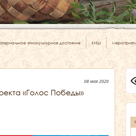
атериальное этнокультурное достояние
КНШ
Мероприят
08 мая 2020
оекта «Голос Победы»