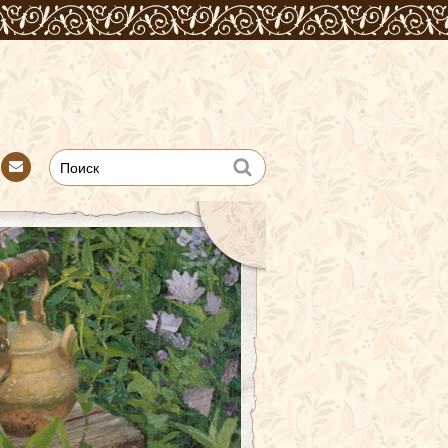
Con
tact