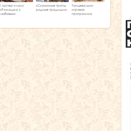
Мастер‑класс
Танцевально-
«Сказочные тропы,
«Ромашка с
игровая
родные традиции»
любовью»:
программа
творчество и
«Единство танца»
краеведение в
одном занятии!