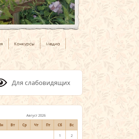
ия
Конкурсы
Медиа
Для слабовидящих
Август 2026
Пн
Вт
Ср
Чт
Пт
Сб
Вс
1
2