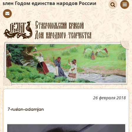
ом единства народов России
По
Con
иск
tact
26 февраля 2018
7-ruslan-adamjan