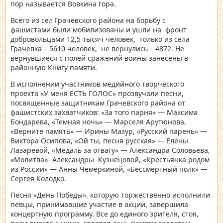
пор называется Вовкина гора.
Всего из сел Грачевского района на борьбу с
фашистами были мобилизованы и ушли на фронт
добровольцами 12,5 тысяч человек, только из села
Грачевка – 5610 человек, не вернулись – 4872. Не
вернувшиеся с полей сражений воины занесены в
районную Книгу памяти.
В исполнении участников медийного творческого
проекта «У меня ЕСТЬ ГОЛОС» прозвучали песни,
посвященные защитникам Грачевского района от
фашистских захватчиков: «За того парня» — Максима
Бондарева, «Темная ночь» — Марселя Арутюнова,
«Верните память» — Ирины Мазур, «Русский парень» —
Виктора Осипова, «Ой ты, песня русская» — Елены
Лазаревой, «Медаль за отвагу» — Александра Соловьева,
«Молитва»- Александры Кузнецовой, «Крестьянка родом
из России» — Анны Чемеркиной, «Бессмертный полк» —
Сергея Колодко.
Песня «День Победы», которую торжественно исполнили
певцы, принимавшие участие в акции, завершила
концертную программу. Все до единого зрителя, стоя,