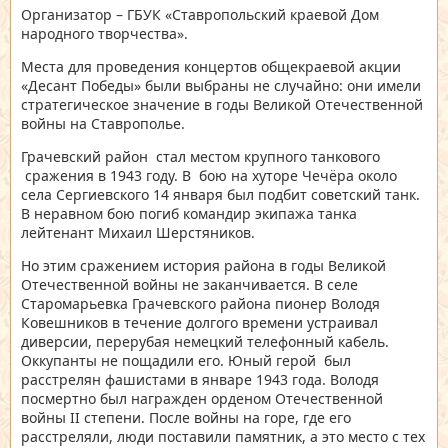
Организатор – ГБУК «Ставропольский краевой Дом
народного творчества».
Места для проведения концертов общекраевой акции
«Десант Победы» были выбраны не случайно: они имели
стратегическое значение в годы Великой Отечественной
войны на Ставрополье.
Грачевский район стал местом крупного танкового
сражения в 1943 году.
В бою на хуторе Чечёра около
села Сергиевского 14 января был подбит советский танк.
В неравном бою погиб командир экипажа танка
лейтенант Михаил Шерстяников.
Но этим сражением история района в годы Великой
Отечественной войны не заканчивается. В селе
Старомарьевка Грачевского района пионер Володя
Ковешников в течение долгого времени устраивал
диверсии, перерубая немецкий телефонный кабель.
Оккупанты не пощадили его. Юный герой был
расстрелян фашистами в январе 1943 года. Володя
посмертно был награжден орденом Отечественной
войны II степени. После войны на горе, где его
расстреляли, люди поставили памятник, а это место с тех