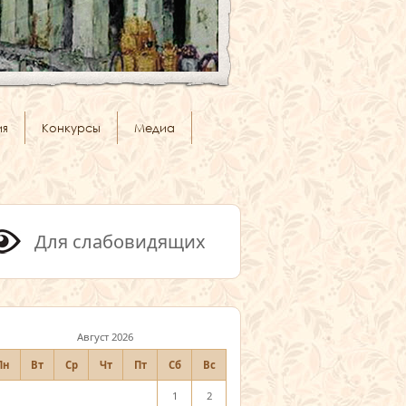
ия
Конкурсы
Медиа
Для слабовидящих
Август 2026
Пн
Вт
Ср
Чт
Пт
Сб
Вс
1
2