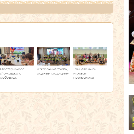
Мастер‑класс
Танцевально-
«Сказочные тропы,
«Ромашка с
игровая
родные традиции»
любовью»:
программа
творчество и
«Единство танца»
краеведение в
одном занятии!