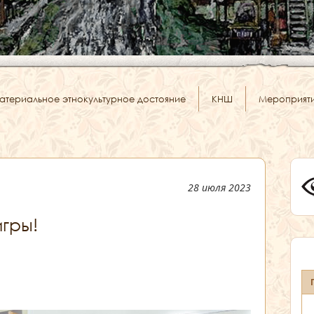
атериальное этнокультурное достояние
КНШ
Мероприят
28 июля 2023
игры!