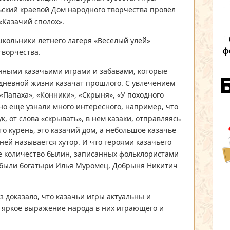
ьский краевой Дом народного творчества провёл
«Казачий сполох».
кольники летнего лагеря «Веселый улей»
творчества.
нными казачьими играми и забавами, которые
дневной жизни казачат прошлого. С увлечением
«Папаха», «Конники», «Скрыня», «У походного
 но еще узнали много интересного, например, что
к, от слова «скрывать», в нем казаки, отправляясь
о курень, это казачий дом, а небольшое казачье
ней называется хутор. И что героями казачьего
ое количество былин, записанных фольклористами
у были богатыри Илья Муромец, Добрыня Никитич
 доказало, что казачьи игры актуальны и
о яркое выражение народа в них играющего и