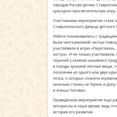
народов России детям» Ставропол
культурно-просветительскую игру 
Участниками мероприятия стали ш
Ставропольского Дворца детского 
Ребята познакомились с традицио
были неотъемлемой частью повсе
участвовали в играх «Перетяжка», 
костра». И не только участвовали,
скрыней у казаков назывался сунду
в походы хранили личные вещи, чт
поселение из одного или двух куре
эпоса, о которых сложено огромн
казачьих станиц на Тереке и Дон
и Алеша Попович.
Проведённое мероприятие еще раз
интересны в наше время, ведь эт
история его развития.