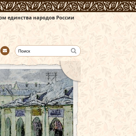
ародов России
Con
tact