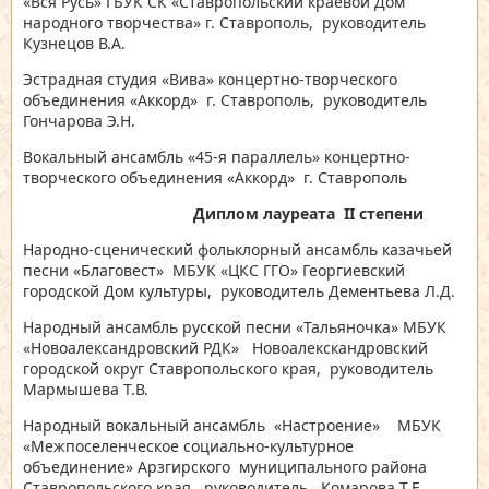
«Вся Русь» ГБУК СК «Ставропольский краевой Дом
народного творчества» г. Ставрополь,
руководитель
Кузнецов В.А.
Эстрадная студия «Вива» концертно-творческого
объединения «Аккорд» г. Ставрополь, руководитель
Гончарова Э.Н.
Вокальный ансамбль «45-я параллель» концертно-
творческого объединения «Аккорд» г. Ставрополь
Диплом лауреата
II
степени
Народно-сценический фольклорный ансамбль казачьей
песни «Благовест» МБУК «ЦКС ГГО» Георгиевский
городской Дом культуры,
руководитель Дементьева Л.Д.
Народный ансамбль русской песни «Тальяночка» МБУК
«Новоалександровский РДК» Новоалекскандровский
городской округ Ставропольского края,
руководитель
Мармышева Т.В.
Народный вокальный ансамбль «Настроение» МБУК
«Межпоселенческое социально-культурное
объединение» Арзгирского муниципального района
Ставропольского края,
руководитель Комарова Т.Е.