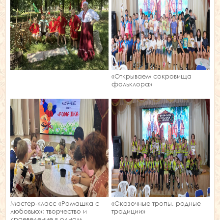
«Открываем сокровища
фольклора»
Мастер‑класс «Ромашка с
«Сказочные тропы, родные
любовью»: творчество и
традиции»
краеведение в одном