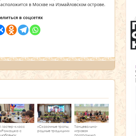
расположится в Москве на Измайловском острове.
елиться в соцсетях
Мастер‑класс
Танцевально-
«Сказочные тропы,
«Ромашка с
игровая
родные традиции»
любовью»:
программа