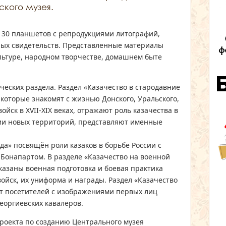
ского музея.
е 30 планшетов с репродукциями литографий,
ных свидетельств. Представленные материалы
льтуре, народном творчестве, домашнем быте
еских раздела. Раздел «Казачество в стародавние
которые знакомят с жизнью Донского, Уральского,
ойск в XVII-XIX веках, отражают роль казачества в
ии новых территорий, представляют именные
ода» посвящён роли казаков в борьбе России с
Бонапартом. В разделе «Казачество на военной
оказаны военная подготовка и боевая практика
ойск, их униформа и награды. Раздел «Казачество
т посетителей с изображениями первых лиц
еоргиевских кавалеров.
проекта по созданию Центрального музея