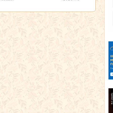
творчество и
«Единство танца»
краеведение в
одном занятии!