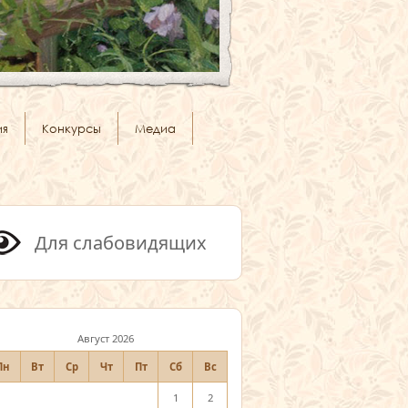
ия
Конкурсы
Медиа
Для слабовидящих
Август 2026
Пн
Вт
Ср
Чт
Пт
Сб
Вс
1
2