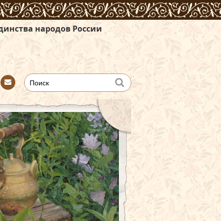
одов России
Con
tact