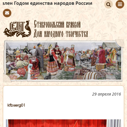
ом единства народов России
По
Con
иск
tact
29 апреля 2016
kfbserg01