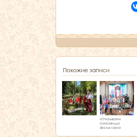
Похожие записи
«Открываем
сокровища
фольклора»