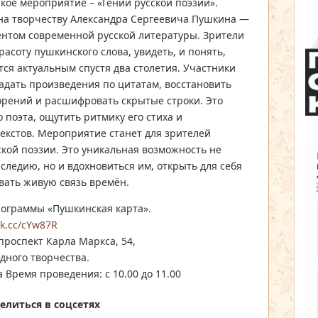
кое мероприятие – «Гений русской поэзии».
а творчеству Александра Сергеевича Пушкина —
ентом современной русской литературы. Зрители
расоту пушкинского слова, увидеть, и понять,
ся актуальным спустя два столетия. Участники
гадать произведения по цитатам, восстановить
рений и расшифровать скрытые строки. Это
 поэта, ощутить ритмику его стиха и
екстов. Мероприятие станет для зрителей
кой поэзии. Это уникальная возможность не
следию, но и вдохновиться им, открыть для себя
вать живую связь времён.
ограммы «Пушкинская карта».
vk.cc/cYw87R
проспект Карла Маркса, 54,
дного творчества.
 Время проведения: с 10.00 до 11.00
елиться в соцсетях