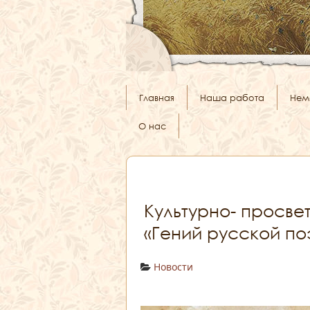
Главная
Наша работа
Нем
О нас
Культурно- просве
«Гений русской по
Новости