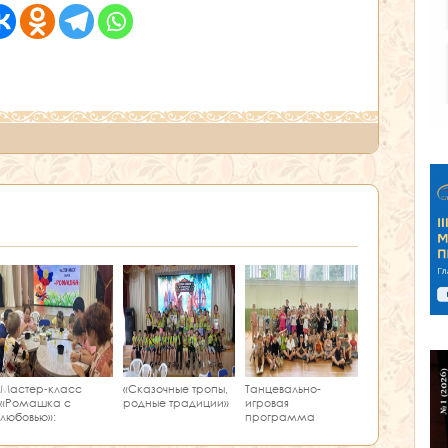
Мастер‑класс
«Сказочные тропы,
Танцевально-
«Ромашка с
родные традиции»
игровая
любовью»:
программа
творчество и
«Единство танца»
краеведение в