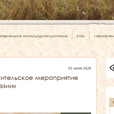
атериальное этнокультурное достояние
КНШ
Мероприят
05 июня 2026
тительское мероприятие
эзии»