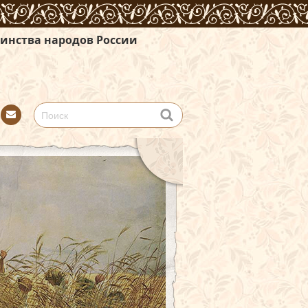
 России
Con
tact