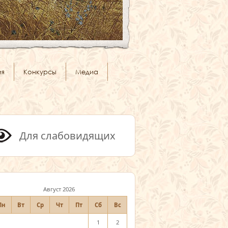
ия
Конкурсы
Медиа
Для слабовидящих
Август 2026
Пн
Вт
Ср
Чт
Пт
Сб
Вс
1
2