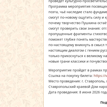
проведёт культурно-просветительс
Программа мероприятия посвящен
поэта, чьё наследие стало фундам
смогут по‑новому ощутить силу и к
почему творчество Пушкина остаёт
смогут проверить свои знания: от
пропущенные фрагменты стихотво
поможет глубже понять мастерство
по‑настоящему вникнуть в смысл т
настоящим диалогом с гением русс
только прикоснуться к великому на
новые грани классики и почувство
Мероприятие пройдет в рамках пр
Ссылка на покупку билета:
https://
Место проведения: г. Ставрополь, 
Ставропольский краевой Дом наро
Дата проведения: 8 июня 2026 года
Под