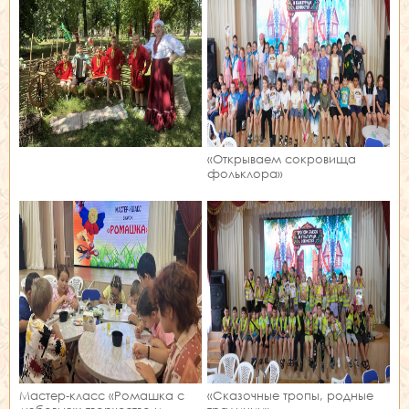
«Открываем сокровища
фольклора»
Мастер‑класс «Ромашка с
«Сказочные тропы, родные