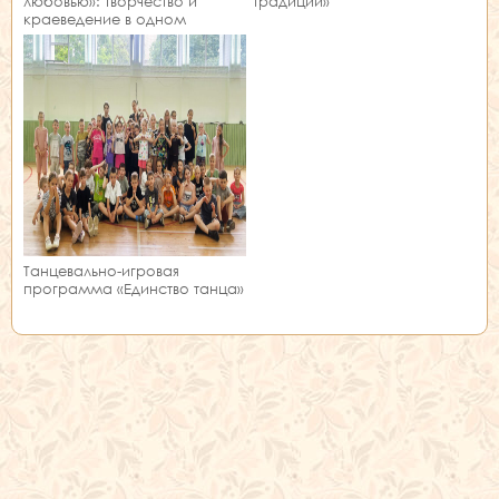
любовью»: творчество и
традиции»
краеведение в одном
занятии!
Танцевально-игровая
программа «Единство танца»