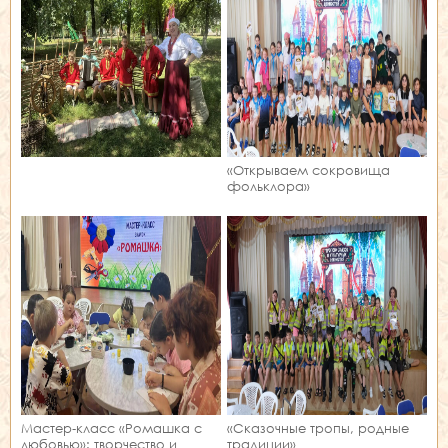
«Открываем сокровища
фольклора»
Мастер‑класс «Ромашка с
«Сказочные тропы, родные
любовью»: творчество и
традиции»