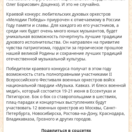
Олег Борисович Доценко). И это не случайно.
Краевой конкурс любительских духовых оркестров
«Мелодии Победы» приурочен к отмечаемому в России
Году памяти и славы. Для каждого из его участников, а
среди них будет очень много юных музыкантов, будет
уникальная возможность почерпнуть лучшие традиции
духового исполнительства. Он направлен на привитие
чувства патриотизма, гордости за героическое прошлое
нашей великой Родины и сохранение лучших традиций
отечественной музыкальной культуры.
Победители краевого конкурса получат в этом году
возможность стать полноправными участниками II
Всероссийского Фестиваля военных оркестров войск
национальной гвардии «Музыка. Кавказ. И блеск военной
меди!», который состоится 19-21 июня в Ессентуках и
Пятигорске. Бок о бок со ставропольцами в шествиях,
плац-парадах и концертных выступлениях будут
участвовать 12 военных оркестров из Москвы, Санкт-
Петербурга, Новосибирска, Ростова-на-Дону, Краснодара,
Владикавказа, Грозного и других городов.
Поделиться в соцсетях