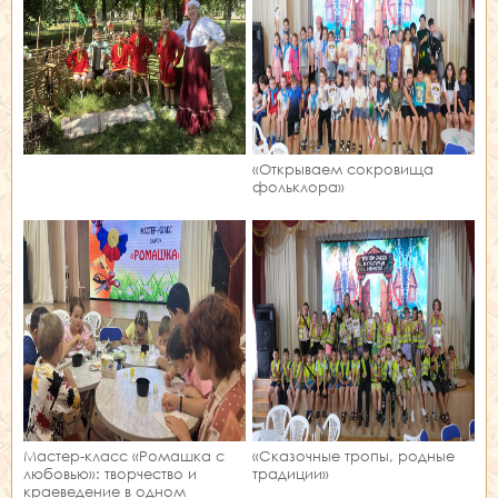
«Открываем сокровища
фольклора»
Мастер‑класс «Ромашка с
«Сказочные тропы, родные
любовью»: творчество и
традиции»
краеведение в одном