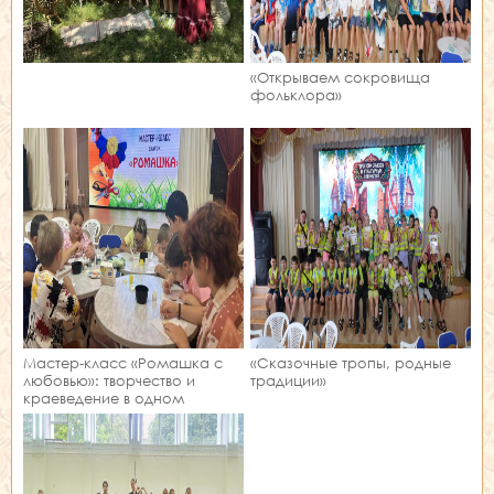
«Открываем сокровища
фольклора»
Мастер‑класс «Ромашка с
«Сказочные тропы, родные
любовью»: творчество и
традиции»
краеведение в одном
занятии!