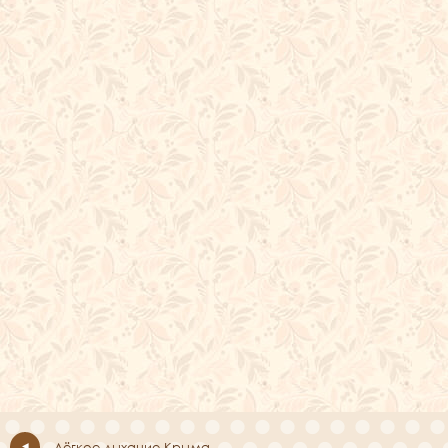
Лёгкое дыхание Крыма