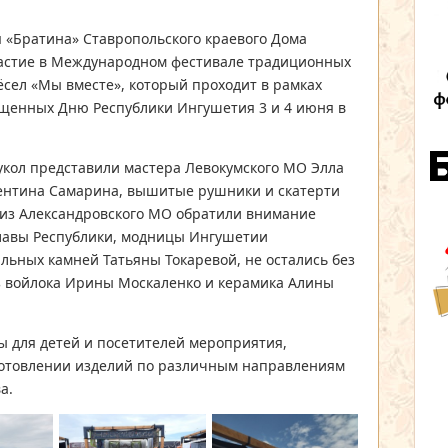
 «Братина» Ставропольского краевого Дома
частие в Международном фестивале традиционных
сел «Мы вместе», который проходит в рамках
щенных Дню Республики Ингушетия 3 и 4 июня в
укол представили мастера Левокумского МО Элла
лентина Самарина, вышитые рушники и скатерти
из Александровского МО обратили внимание
лавы Республики, модницы Ингушетии
льных камней Татьяны Токаревой, не остались без
з войлока Ирины Москаленко и керамика Алины
ы для детей и посетителей мероприятия,
готовлении изделий по различным направлениям
а.