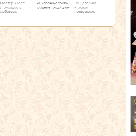
Мастер‑класс
Танцевально-
«Сказочные тропы,
«Ромашка с
игровая
родные традиции»
любовью»:
программа
творчество и
«Единство танца»
краеведение в
одном занятии!