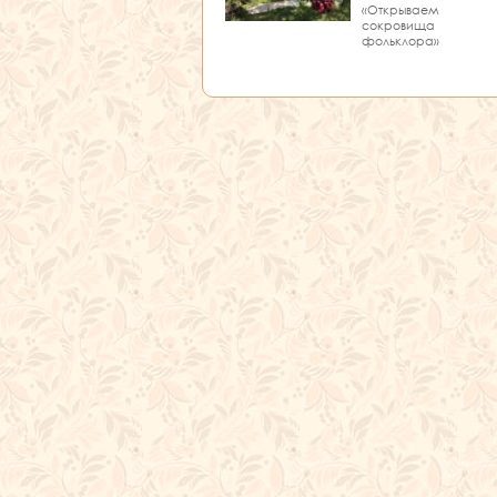
«Открываем
сокровища
фольклора»