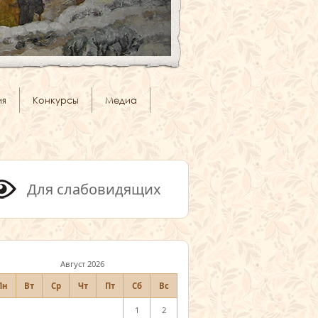
ия
Конкурсы
Медиа
Для слабовидящих
Август 2026
Пн
Вт
Ср
Чт
Пт
Сб
Вс
1
2