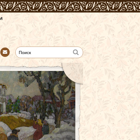
Con
tact