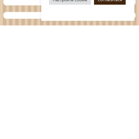
Планы
Отчёты
Социологические исследования
Нормативные документы
Положения о мероприятиях
Оцените нашу работу
Перечень услуг
Платные услуги
ГО и ЧС
Антитеррор
Противодействие коррупции
Независимая оценка качества услуг
Политика конфиденциальности
Обращения граждан