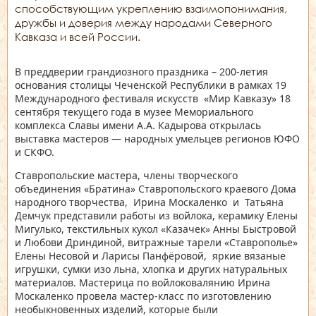
способствующим укреплению взаимопонимания,
дружбы и доверия между народами Северного
Кавказа и всей России.
В преддверии грандиозного праздника – 200-летия
основания столицы Чеченской Республики в рамках 19
Международного фестиваля искусств «Мир Кавказу» 18
сентября текущего года в музее Мемориального
комплекса Славы имени А.А. Кадырова открылась
выставка мастеров — народных умельцев регионов ЮФО
и СКФО.
Ставропольские мастера, члены творческого
объединения «Братина» Ставропольского краевого Дома
народного творчества, Ирина Москаленко и Татьяна
Демчук представили работы из войлока, керамику Елены
Мигулько, текстильных кукол «Казачек» Анны Быстровой
и Любови Дриндиной, витражные тарели «Ставрополье»
Елены Несовой и Ларисы Панфёровой, яркие вязаные
игрушки, сумки изо льна, хлопка и других натуральных
материалов. Мастерица по войлоковалянию Ирина
Москаленко провела мастер-класс по изготовлению
необыкновенных изделий, которые были