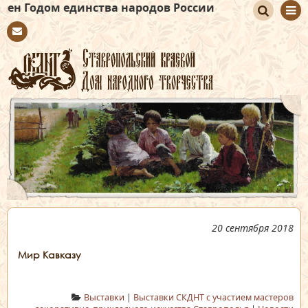
единства народов России
По
Con
иск
tact
20 сентября 2018
Мир Кавказу
Выставки
|
Выставки СКДНТ с участием мастеров