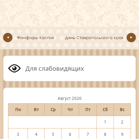
Фанфары Каспия
День Ставропольского края
Для слабовидящих
Август 2026
Пн
Вт
Ср
Чт
Пт
Сб
Вс
1
2
3
4
5
6
7
8
9