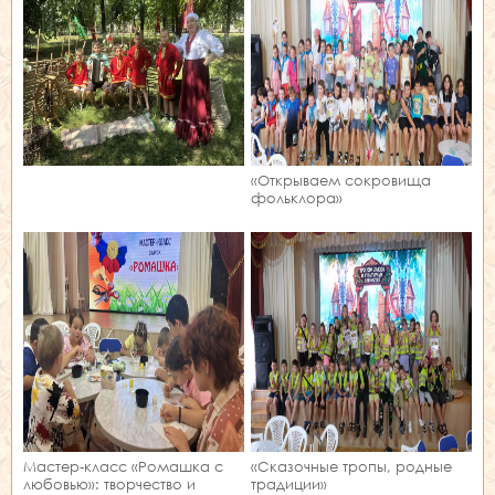
«Открываем сокровища
фольклора»
Мастер‑класс «Ромашка с
«Сказочные тропы, родные
любовью»: творчество и
традиции»