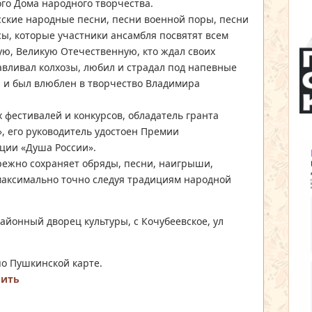
го Дома народного творчества.
сские народные песни, песни военной поры, песни
ы, которые участники ансамбля посвятят всем
ую, Великую Отечественную, кто ждал своих
авливал колхозы, любил и страдал под напевные
 и был влюблен в творчество Владимира
 фестивалей и конкурсов, обладатель гранта
, его руководитель удостоен Премии
ции «Душа России».
режно сохраняет обряды, песни, наигрыши,
максимально точно следуя традициям народной
йонный дворец культуры, с Кочубеевское, ул
о Пушкинской карте.
пить