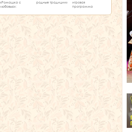
«Ромашка с
родные традиции»
игровая
любовью»:
программа
творчество и
«Единство танца»
краеведение в
одном занятии!