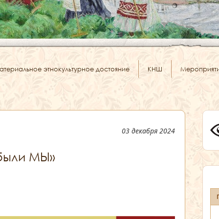
атериальное этнокультурное достояние
КНШ
Мероприят
03 декабря 2024
были МЫ»