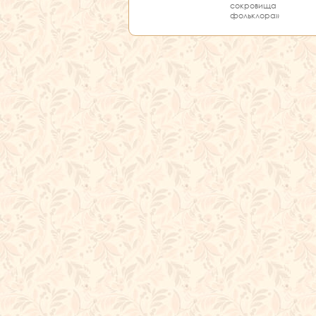
сокровища
фольклора»