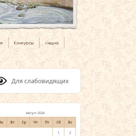
ия
Конкурсы
Медиа
Для слабовидящих
Август 2026
Пн
Вт
Ср
Чт
Пт
Сб
Вс
1
2