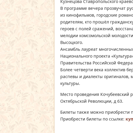
Кузнецова Ставропольского краево
В программе вечера прозвучат ру
из кинофильмов, городские романс
родителям, кто прошёл гражданск
героев с полей сражений, восстан
мелодии комсомольской молодости
Высоцкого.
Ансамбль лауреат многочисленных
Национального проекта «Культура»
Правительства Российской Федера
Более четверти века коллектив бе
распевы и диалекты оригиналов, 
культуры.
Место проведения Кочубеевский ра
Октябрьской Революции, д 63.
Билеты также можно приобрести п
Приобрести билеты по ссылке:
ку