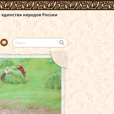
дов России
Con
tact