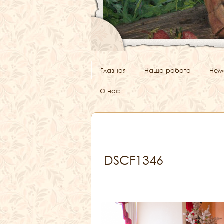
Главная
Наша работа
Нем
О нас
DSCF1346