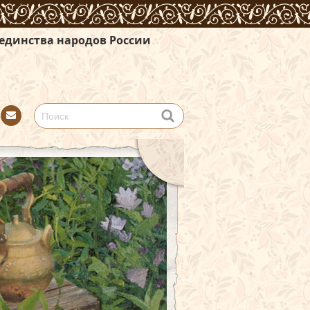
дов России
Con
tact