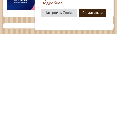
Подробнее
Настроить Cookie
Согласиться
Планы
Отчёты
Социологические исследования
Нормативные документы
Положения о мероприятиях
Оцените нашу работу
Перечень услуг
Платные услуги
ГО и ЧС
Антитеррор
Противодействие коррупции
Независимая оценка качества услуг