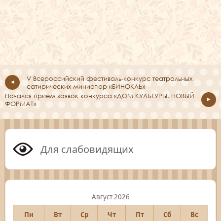
V Всероссийский фестиваль-конкурс театральных
сатирических миниатюр «БИНОКЛЬ»
Начался прием заявок конкурса «ДОМ КУЛЬТУРЫ. НОВЫЙ
ФОРМАТ»
Для слабовидящих
Август 2026
Пн
Вт
Ср
Чт
Пт
Сб
Вс