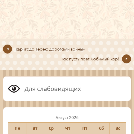
«Бригада Терек: дорогами войны»
Так пусть поет любимый хор!
Для слабовидящих
Август 2026
Пн
Вт
Ср
Чт
Пт
Сб
Вс