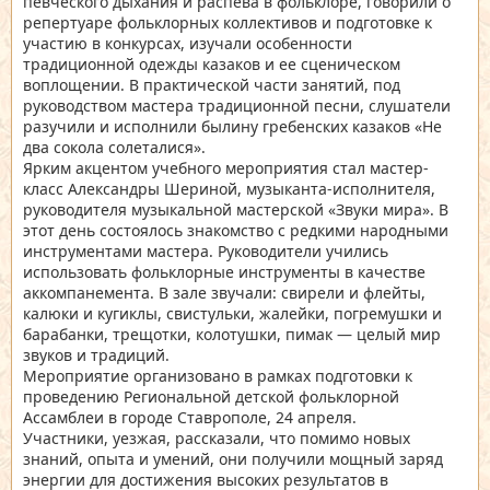
певческого дыхания и распева в фольклоре, говорили о
репертуаре фольклорных коллективов и подготовке к
участию в конкурсах, изучали особенности
традиционной одежды казаков и ее сценическом
воплощении. В практической части занятий, под
руководством мастера традиционной песни, слушатели
разучили и исполнили былину гребенских казаков «Не
два сокола солеталися».
Ярким акцентом учебного мероприятия стал мастер-
класс Александры Шериной, музыканта-исполнителя,
руководителя музыкальной мастерской «Звуки мира». В
этот день состоялось знакомство с редкими народными
инструментами мастера. Руководители учились
использовать фольклорные инструменты в качестве
аккомпанемента. В зале звучали: свирели и флейты,
калюки и кугиклы, свистульки, жалейки, погремушки и
барабанки, трещотки, колотушки, пимак — целый мир
звуков и традиций.
Мероприятие организовано в рамках подготовки к
проведению Региональной детской фольклорной
Ассамблеи в городе Ставрополе, 24 апреля.
Участники, уезжая, рассказали, что помимо новых
знаний, опыта и умений, они получили мощный заряд
энергии для достижения высоких результатов в